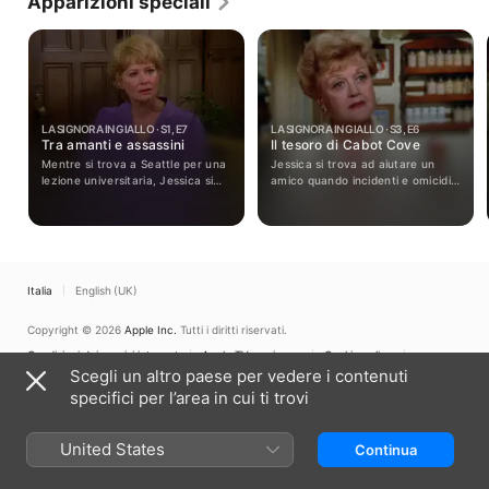
Apparizioni speciali
LA SIGNORA IN GIALLO · S1, E7
LA SIGNORA IN GIALLO · S3, E6
Tra amanti e assassini
Il tesoro di Cabot Cove
Mentre si trova a Seattle per una
Jessica si trova ad aiutare un
lezione universitaria, Jessica si
amico quando incidenti e omicidi
convince che il ragazzo che ha
ostacolano la sua spedizione per
assunto come segretario non è un
recuperare un tesoro sommerso.
assassino.
Italia
English (UK)
Copyright © 2026
Apple Inc.
Tutti i diritti riservati.
Condizioni dei servizi internet
Apple TV e privacy
Cookie policy
Supporto
Scegli un altro paese per vedere i contenuti
specifici per l’area in cui ti trovi
United States
Continua