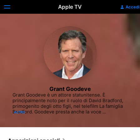
Apple TV
Accedi
Grant Goodeve
Grant Goodeve è un attore statunitense. È 
principalmente noto per il ruolo di David Bradford, 
primogenito degli otto figli, nel telefilm La famiglia 
Bradford. Goodeve presta anche la voce 
ALTRO
all'Ingegnere, una delle nove classi giocabili in 
Team Fortress 2