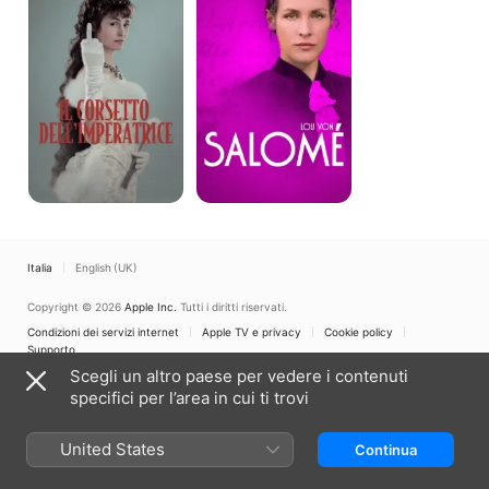
dell’imperatrice
Salomé
Italia
English (UK)
Copyright © 2026
Apple Inc.
Tutti i diritti riservati.
Condizioni dei servizi internet
Apple TV e privacy
Cookie policy
Supporto
Scegli un altro paese per vedere i contenuti
specifici per l’area in cui ti trovi
United States
Continua