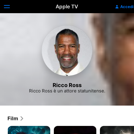
Apple TV
Accedi
Ricco Ross
Ricco Ross è un attore statunitense.
Film
Aliens
Proteus
Stormageddon