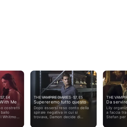
S7, E4
THE VAMPIRE DIARIES · S7, E5
THE VAMPIRE
 With Me
Supereremo tutto questo
Da servir
o costretti
Dopo essersi reso conto della
Lily organi
 ballo
spirale negativa in cui si
a faccia tr
el Whitmore
trovava, Damon decide di
Stefan per 
per
voltare pagina e che d'ora in poi
la sua famig
de Valerie
farà la cosa giusta per il bene di
abitanti di 