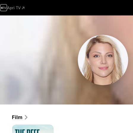
Apri TV
Film
The
reef