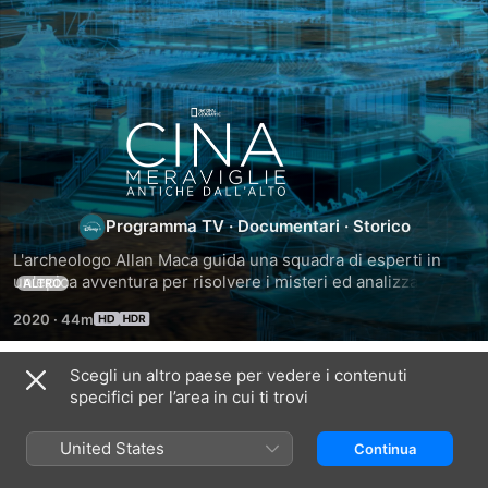
Cina:
Meraviglie
antiche
Programma TV
·
Documentari
·
Storico
L'archeologo Allan Maca guida una squadra di esperti in 
dall'alto
un'epica avventura per risolvere i misteri ed analizzare i 
ALTRO
segreti della Cina. Il team parte dalla Grande Muraglia.
2020
·
44m
Scegli un altro paese per vedere i contenuti
Stagione 1
specifici per l’area in cui ti trovi
United States
Continua
EPISODIO 1
EPISODIO 2