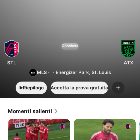
3
0
St.
Conclusa
Louis
-
Austin
STL
ATX
MLS
·
·
Energizer Park, St. Louis
Riepilogo
Accetta la prova gratuita
Aggiungi
Momenti salienti