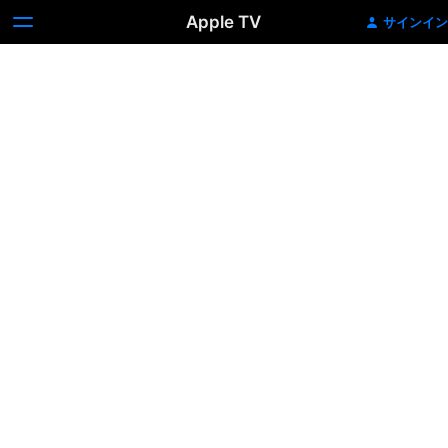
Apple TV
サインイン
や
っ
さ
だ
る
マ
ン