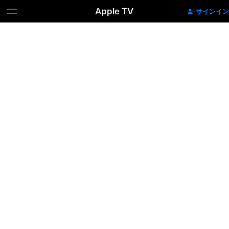
Apple TV
サインイン
機
動
戦
士
ガ
ン
ダ
ム
0083
ジ
オ
ン
の