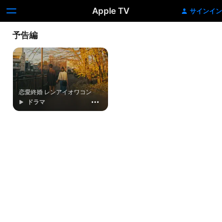
Apple TV
サインイン
予告編
恋愛終婚 レンアイオワコン
ドラマ