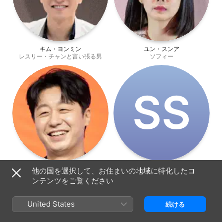
キム・ヨンミン
ユン・スンア
レスリー・チャンと言い張る男
ソフィー
S‌S
ペ・ユラム
Seo Sang-Won
他の国を選択して、お住まいの地域に特化したコ
キム・ヨン
Director Ji
ンテンツをご覧ください
United States
続ける