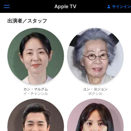
Apple TV
サインイン
出演者／スタッフ
カン・マルグム
ユン・ヨジョン
イ・チャンシル
ポクシル