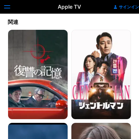
Apple TV
サインイン
関連
復
ジ
讐
ェ
の
ン
記
ト
憶
ル
マ
ン
さ
探
ま
偵
よ
の