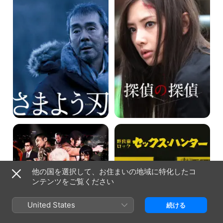
う
探
刃
偵
BAD
野
CITY
良
猫
ロ
ッ
ク
他の国を選択して、お住まいの地域に特化したコ
セ
ンテンツをご覧ください
ッ
ク
ス
United States
続ける
ハ
ン