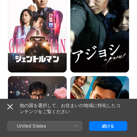
ト
シ
ル
マ
ン
LOVE
コ
HURTS
ン
／
フ
ラ
ィ
ブ・
デ
ハ
ン
他の国を選択して、お住まいの地域に特化したコ
ー
シ
ンテンツをご覧ください
ツ
ャ
ル：
国
United States
続ける
際
共