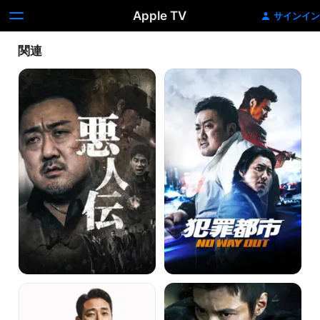
Apple TV
サインイン
関連
悪
犯
人
罪
伝
都
市
NO
WAY
OUT
ジ
ア
ェ
ジ
ン
ョ