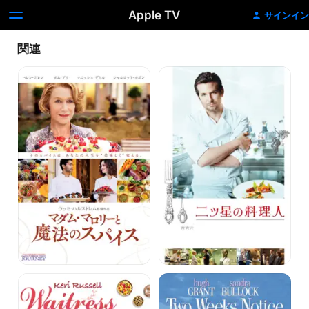
Apple TV
サインイン
関連
マ
二
ダ
ツ
ム・
星
マ
の
ロ
料
リ
理
ー
人
と
魔
法
の
ス
パ
イ
ス
ウ
ト
ェ
ゥ
イ
ー・