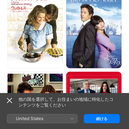
ト
ウ
レ
ィ
ス
ー
～
ク
お
ス・
い
ノ
し
ー
い
テ
人
ィ
生
ス
の
つ
く
り
か
た
ラ
マ
ブ
イ・
ソ
イ
ン
ン
グ
タ
が
ー
他の国を選択して、お住まいの地域に特化したコ
で
ン
ンテンツをご覧ください
き
る
ま
United States
続ける
で