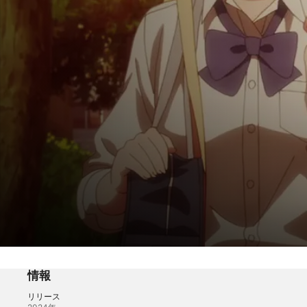
ワンルーム、日当たり普通、天使つき。
ふたりの放課後、ふたつの放課後
情報
リリース
アニメ
·
ロマンス