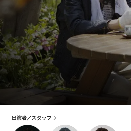
まほろ駅前番外地
ややこしい過去の整理は、お断り致します
出演者／スタッフ
コメディ
·
ドラマ