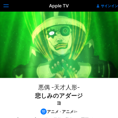
Apple TV
サインイン
悪偶 -天才人形-
悲しみのアダージ
ョ
アニメ
·
アニメ