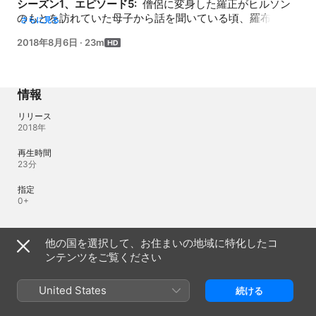
シーズン1、エピソード5: 
 僧侶に変身した羅正がヒルソン
のもとを訪れていた母子から話を聞いている頃、羅布は単
さらに見る
身、ヒルソンの事務所に乗り込んでいた。事務所に火を放
2018年8月6日
·
23m
ち、ヒルソンを追い込む羅布。しかし駆けつけた羅正にき
つく叱られ、罰としてその力を封じられてしまう。その後
病院に運び込まれたヒルソンは、自分の顔を見て絶望した
ような様子を見せる。愛が悪偶を見ることのできる眼鏡で
情報
彼の姿を見ると、町と悪偶を繋いでいたものによく似た糸
が映っていた。
リリース
2018年
再生時間
23分
指定
0+
言語
他の国を選択して、お住まいの地域に特化したコ
ンテンツをご覧ください
オーディオ
日本語（日本） 
United States
続ける