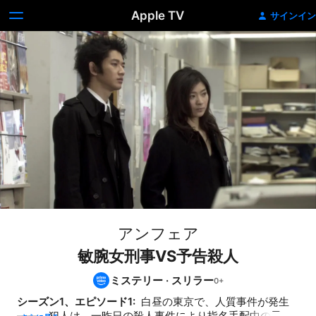
Apple TV
サインイン
アンフェア
敏腕女刑事VS予告殺人
ミステリー
·
スリラー
シーズン1、エピソード1: 
 白昼の東京で、人質事件が発生
――。犯人は、一昨日の殺人事件により指名手配中の男