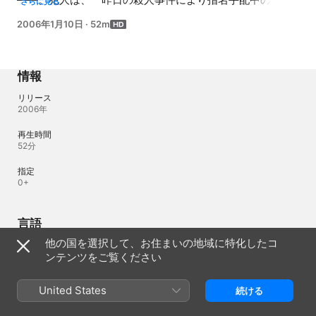
さらに見る
だ。警察は逃走する男を追い詰め説得するが、男は逆上。
2006年1月10日
·
52m
人質の女性にも危険が及んでいた。と、そのとき、警視庁
捜査一課の警官・小久保祐二（阿部サダヲ）の後ろからロ
ングコート姿の美女が現れ、犯人に向かって歩きだした。
捜査一課の検挙率ナンバーワン刑事・雪平夏見（篠原涼
情報
子）だ。焦る警官たちに応えず、歩き続ける雪平は、一瞬
の隙をつき、犯人に駆け寄り蹴りを食らわした。 人質を救
リリース
2006年
出し、犯人逮捕となったが、捜査一課の管理官・山路哲夫
（寺島進）は、逮捕時の行動をスタンドプレーだと雪平を
再生時間
責める。雪平は意に介さないが、単独行動をしないために
52分
と、安藤一之（瑛太）という若い刑事が見習いに付くこと
になる。 同じ日の夜、新宿中央公園で中年男性と女子高校
指定
生の刺殺遺体が発見された。山路たちは雪平の携帯電話に
0+
連絡を取るが、つながらない。その頃、雪平のマンション
を訪ねた安藤は、全裸で寝ている雪平を見つける。遺体発
言語
見現場では雪平不在のまま、検視官・三上薫（加藤雅也）
や刑事たちによる現場検証が行われていた。遺体はどちら
他の国を選択して、お住まいの地域に特化したコ
オリジナル音源
も臓器まで深くナイフで刺されていて、その手口は、三上
ンテンツをご覧ください
日本語
をして「生き物刺してるって気があんのかな」と言わせる
ほど残忍なものだった。 雪平を迎えにマンションに入った
オーディオ
United States
続ける
日本語 、日本語（日本） 
安藤は、不審者と間違われ痛烈なキックをお見舞いされな
がらも、なんとか雪平を殺人現場へ連れ出す。すでに遺体