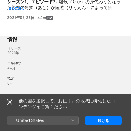
シーズン1、エピソード2: 
 驪歌（りか）の身代わりとなっ
た親友の阿奴（あど）が陸遠（りくえん）によって無残に
さらに見る
殺され、驪歌の手には彼女から託された腕輪だけが遺され
2021年9月25日
·
44m
る。そして、兄弟子の陳少巽（ちんしょうそん）と二人だ
けで命からがら逃亡した驪歌は孤児院に身を隠す。する
と、そんな彼女のもとに将軍家の沈（しん）夫人が訪ねて
くる。阿奴の腕輪は18年前にさらわれた沈家の娘・嘉寧
情報
（かねい）の物だったのだ…。
リリース
2021年
再生時間
44分
指定
0+
言語
他の国を選択して、お住まいの地域に特化したコ
ンテンツをご覧ください
オリジナル音源
中国語、簡体中国語、標準中国語
United States
続ける
字幕
日本語（日本） 