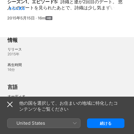
シーズン1、エピソード5: 
 詩織と遼が2回目のデート。 悠
人とのデートを見られたあとで、詩織は少し気まずい。 し
さらに見る
かし、常に優しく楽しい遼のおかげでデートも盛り上が
2015年5月15日
·
16m
る。 2人は海へ。そこで遼は、詩織が誰を好きなのか、気
持ちを確かめる。 詩織の答えは？ そして2人が向かった場
所は・・・
情報
リリース
2015年
再生時間
16分
言語
オーディオ
日本語（日本） 
他の国を選択して、お住まいの地域に特化したコ
ンテンツをご覧ください
日本
English (US)
United States
続ける
Copyright © 2026
Apple Inc.
All rights reserved.