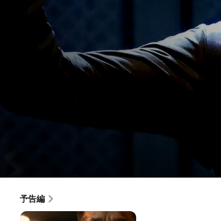
ポリス・ストーリー／レジェンド
予告編
映画
·
アクション
·
クライム
前代未聞の大量人質事件、発生。
