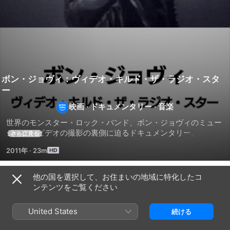
ボン・ジョヴィ：ヴィデオ・キルド・ザ・ラジオ・スタ
ー
映画
·
ドキュメンタリー
·
音楽
世界のモンスター・ロック・バンド、ボン・ジョヴィのミュー
ジック・ビデオの撮影の裏側に迫るドキュメンタリー。（2011
さらに見る
年制作）
2011年
·
23m
他の国を選択して、お住まいの地域に特化したコ
関連
ンテンツをご覧ください
デ
ソ
デ
ヴ
ニ
ュ
United States
続ける
ィ
ッ
ラ
ッ
ク・
ン・