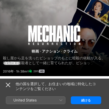
メ
カ
ニ
映画
·
アクション
·
クライム
殺し屋から足を洗ったビショップのもとに暗殺の依頼が入る。
ッ
幼少期に暗殺者として一緒に育てられたが、ビショップを裏切
さらに見る
って逃げた兄弟子のクレインからだ。ビショップは断るが、何
2016年
·
1h 38m
29%
の罪もない女を人質にとられ、やむなく復帰する。ターゲット
ク：
は武器商人として世界を裏で操る巨大フィクサー。やがてビシ
ョップは成功/失敗にかかわらず死が待つことを知る。しか
他の国を選択して、お住まいの地域に特化したコ
ワ
予告編
も、クレインはこの世でただ一人、ビショップの弱点を知る男
ンテンツをご覧ください
だ。果たして、超難関ミッションの行方は!?そして、クレイン
の真の目的とは!?
ー
United States
続ける