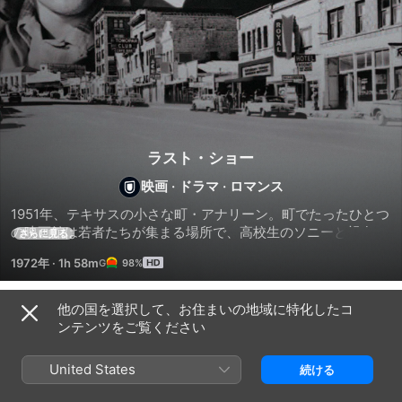
ラスト・ショー
映画
·
ドラマ
·
ロマンス
1951年、テキサスの小さな町・アナリーン。町でたったひとつ
の映画館は若者たちが集まる場所で、高校生のソニーと親友・
さらに見る
デュアンにとっても、ガールフレンドとデートをする唯一の場
1972年
·
1h 58m
98%
所だ。だが2人ともそれぞれの恋人とうまくいかず、心を揺ら
していた。
他の国を選択して、お住まいの地域に特化したコ
関連
ンテンツをご覧ください
ア
ペ
天
リ
ー
国
United States
続ける
ス
パ
の
の
ー・
日々