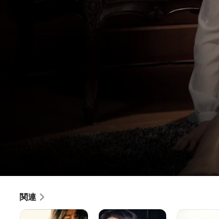
愛の罪 欲望のロールプレイ
関連
映画
·
ドラマ
·
ロマンス
多
ベ
ス
小説家のジョンホは、大学講師の妻ジースと二人暮らし。あ