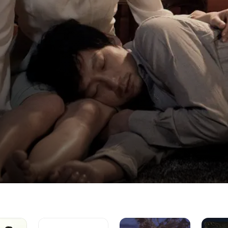
鳴
ハ
シ