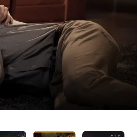
情
不
私