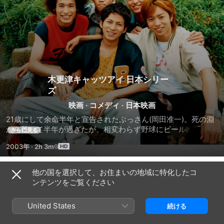
木更津キャッツアイ 日本シリー
ズ
映画
·
コメディ
·
日本映画
21歳にして余命半年と宣告されたぶっさん(岡田准一)。死の淵
から甦って半年が過ぎたが、相変わらず野球にビールに明け暮
さらに見る
れるいつもと変わらない毎日を送っている。だがこの夏、大規
2003年
·
2h 3m
模なロックフェスティバルが木更津で開催されることに。そし
て、出演アーティスト・氣志團(氣志團)の推薦で、キャッツの
メンバーもぶっさん作詞作曲のラブソングをひっさげ参加が決
他の国を選択して、お住まいの地域に特化したコ
予告編
定する。そんな中、みんなの前に死んだはずのオジー(古田新
ンテンツをご覧ください
太)が突然現れ、キャッツたちは大騒ぎ。そして、山口先輩(山
口智充)は出所した猫田(阿部サダヲ)を店長に木更津ホールを韓
United States
続ける
国パブに改装。そこで働く韓国人・ユッケ(ユンソナ)と出会っ
たぶっさんは、ひょんなことから一緒に伝説の赤い橋を彼女と