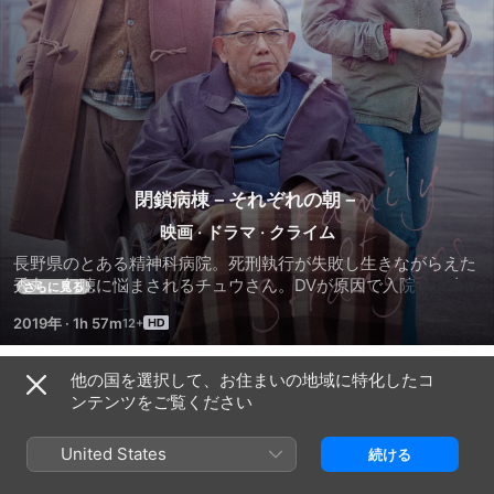
閉鎖病棟－それぞれの朝－
映画
·
ドラマ
·
クライム
長野県のとある精神科病院。死刑執行が失敗し生きながらえた
秀丸。幻聴に悩まされるチュウさん。DVが原因で入院する由
さらに見る
紀。彼らは家族や世間から遠ざけられても、明るく生きようと
2019年
·
1h 57m
していた。そんな日常を一変させる殺人事件が院内で起こっ
た。彼らの日常に影を落とす衝撃的な事件はなぜ起きたのか。
それでも「今」を生きていく理由とはなにか。法廷で明かされ
他の国を選択して、お住まいの地域に特化したコ
予告編
る真実が、こわれそうな人生を夜明けへと導く―――。【第
ンテンツをご覧ください
43回日本アカデミー賞 優秀作品賞、優秀監督賞、優秀主演男
優賞ほか11部門受賞作品】
United States
続ける