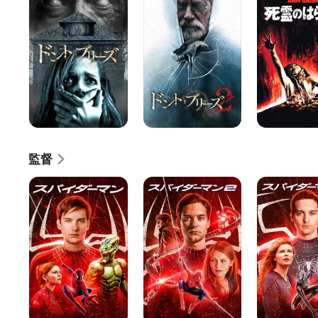
ト・
ト･
の
ブ
ブ
は
リ
リ
ら
ー
ー
わ
ズ
ズ
た
2
監督
ス
ス
ス
パ
パ
パ
イ
イ
イ
ダ
ダ
ダ
ー
ー
ー
マ
マ
マ
ン
ン
ン
2
3