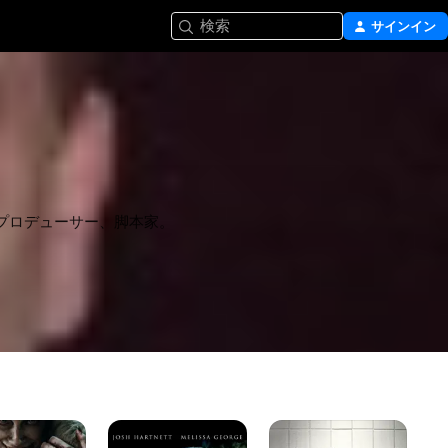
検索
サインイン
プロデューサー、脚本家。
30
ザ・
死
デ
グ
霊