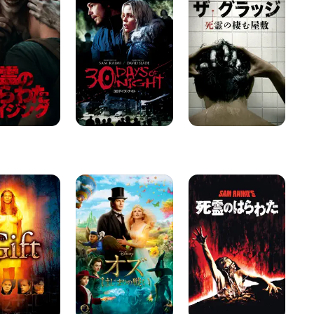
イ
ラ
の
ズ・
ッ
は
ナ
ジ
ら
イ
死
わ
ト
霊
た
の
棲
む
屋
敷
オ
死
シ
ズ
霊
ン
は
の
プ
じ
は
ル
ま
ら
プ
り
わ
ラ
の
た
ン
戦
い