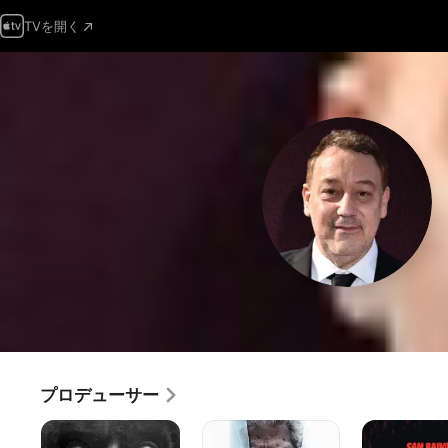
TVを開く
プロデューサー
ド
ド
死
ン
ン
霊