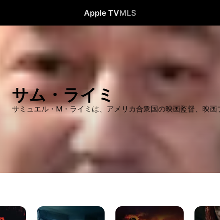
Apple TV
MLS
サム・ライミ
サミュエル・M・ライミは、アメリカ合衆国の映画監督、映画
ク
ゴ
死
ロ
ー
霊