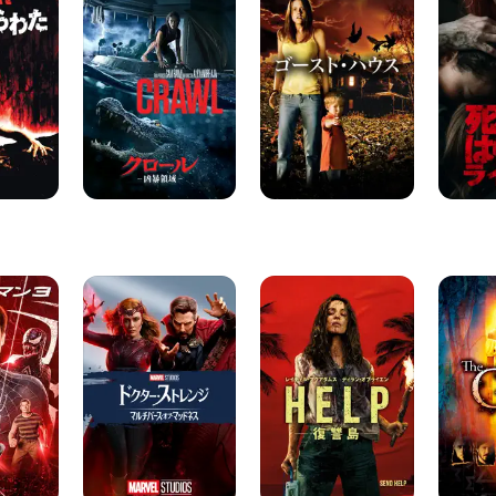
ー
ス
の
ル
ト･
は
－
ハ
ら
凶
ウ
わ
暴
ス
た
領
ラ
域
イ
－
ジ
ン
グ
ド
HELP/
ギ
ク
復
フ
タ
讐
ト
ー・
島
ス
ト
レ
ン
ジ
／
マ
ル