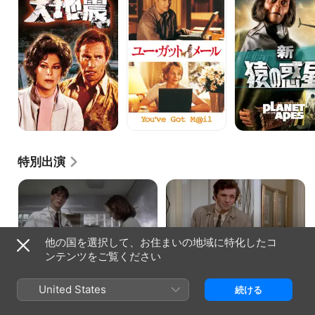
震
ガ
の
ッ
惑
ト・
星
メ
ー
ル
特別出演
他の国を選択して、お住まいの地域に特化したコ
ER緊急救命室 · シーズン1、エピソード2
刑事コロンボ · シーズン3、エピソード
誤診
24
白鳥の歌
ンテンツをご覧ください
カーターの一日は今日もタフだ。彼
ゴスペル歌手である夫妻がコンサー
は結婚式での集団食中毒の患者を診
トの収益金について仲たがいした後
ることになる。グリーンは妻の死を
に、夫は妻の殺害を計画する。
United States
続ける
受け入れられない老人を見守り、ま
た妻ジェニファーが司法試験をパス