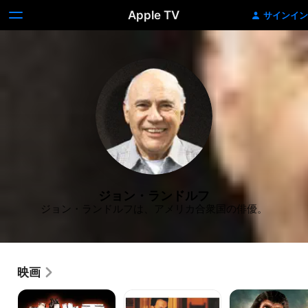
Apple TV
サインイン
ジョン・ランドルフ
ジョン・ランドルフは、アメリカ合衆国の俳優。
映画
大
ユ
新
地
ー・
猿