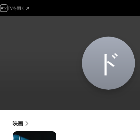
TVを開く
ド
映画
バ
ー