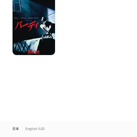
デ
ィ
日本
English (US)