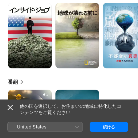
イ
地
不
ン
球
都
サ
が
合
イ
壊
な
ド・
れ
真
ジ
る
実
ョ
前
2
ブ
に
放
世
置
界
さ
不
れ
況
た
の
地
知
球
ら
れ
番組
ざ
る
マ
ラ
真
ジ
リ
実
ッ
ー
他の国を選択して、お住まいの地域に特化したコ
ク
の
ンテンツをご覧ください
と
ア
呼
メ
ば
リ
United States
れ
カ
続ける
る
ン
男
★