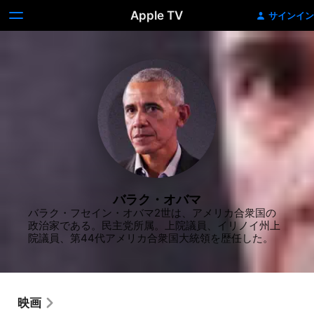
Apple TV
サインイン
バラク・オバマ
バラク・フセイン・オバマ2世は、アメリカ合衆国の
政治家である。民主党所属。上院議員、イリノイ州上
院議員、第44代アメリカ合衆国大統領を歴任した。
映画