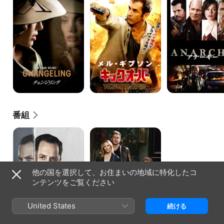
ン
ク・
ー
ジ
オ
キ
リ
ー
ー
ン
バ
グ
ー
番組
ス
新･
ニ
第
ー
一
キ
容
ー・
疑
他の国を選択して、お住まいの地域に特化したコ
ピ
者
ー
ンテンツをご覧ください
ト
United States
続ける