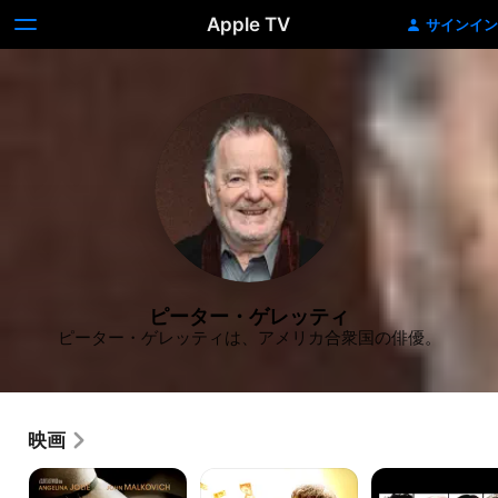
Apple TV
サインイン
ピーター・ゲレッティ
ピーター・ゲレッティは、アメリカ合衆国の俳優。
映画
チ
キ
ア
ェ
ッ
ナ