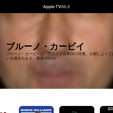
Apple TV
MLS
ブルーノ・カービイ
ブルーノ・カービーは、アメリカ合衆国の俳優。文献によって
いる場合もある。身長169cm。
グ
ス
ド
ッ
リ
ン・