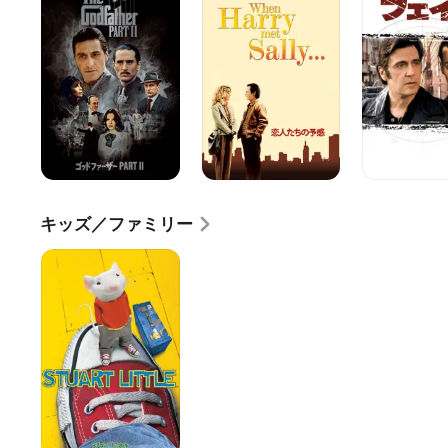
ド
た
イ
フ
ち
ク
ァ
の
ー
予
ザ
感
ー
PART2
キッズ／ファミリー
ス
チ
ュ
ア
ー
ト・
リ
ト
ル