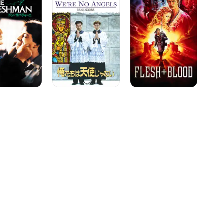
ち
ー
デ
は
ト・
ィ
天
ウ
使
ォ
じ
リ
ゃ
ア
な
ー
い
ズ/
欲
望
の
剣