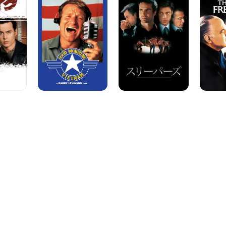
ド
ー
サ
モ
パ
バ
ー
ー
テ
ニ
ズ
ィ
ン
ー
グ、
ニ
ベ
ト
ナ
ム