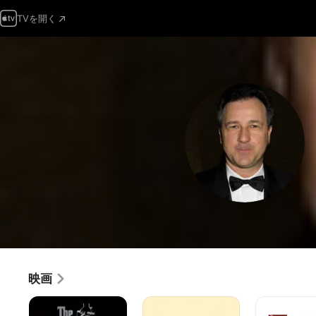
TVを開く
映画
ゴ
恋
フ
ッ
人
ェ