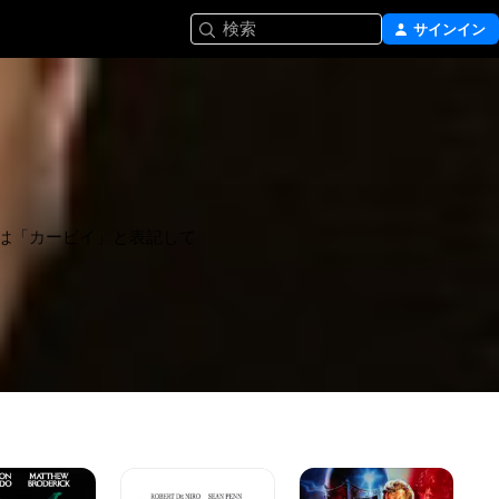
検索
サインイン
は「カービイ」と表記して
俺
グ
バ
た
レ
ー