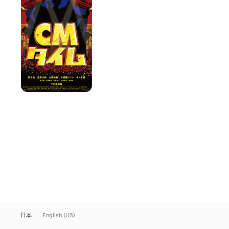
イ
ム
日本
English (US)