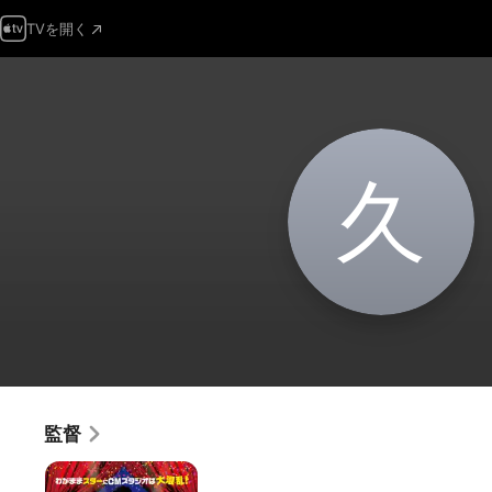
TVを開く
久
監督
CM
タ