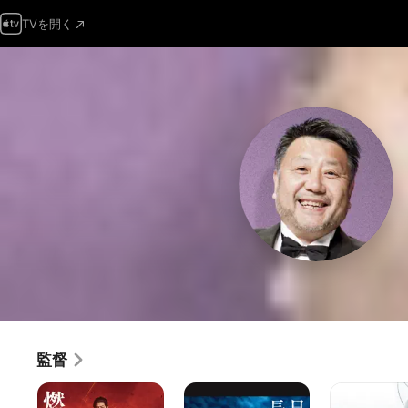
TVを開く
監督
燃
日
突
え
本
入