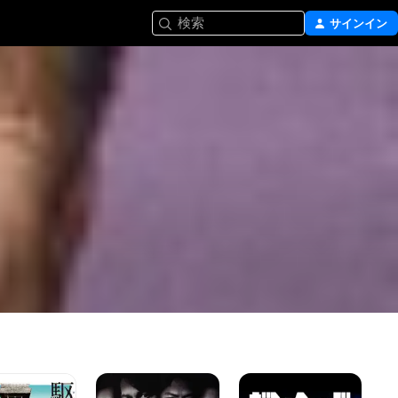
検索
サインイン
金
ガ
わ
融
ン
が