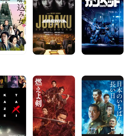
腐
ヘ
母
蝕
ッ
の
列
ド
記
島
呪
縛
ZE
燃
日
突
え
本
入
よ
の
せ
剣
い
よ!
ち
あ
ば
さ
ん
ま
長
山
い
荘
日
事
件