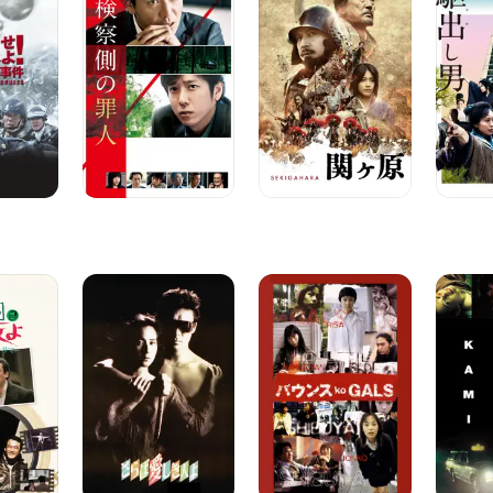
側
原
み
の
女
罪
と
人
駆
出
し
男
さ
バ
KAMIKA
ら
ウ
TAXi
ば
ン
イ
愛
ス
ン
し
ko
タ
き
GALS
ー
人
ナ
よ
シ
ョ
ナ
ル・
バ