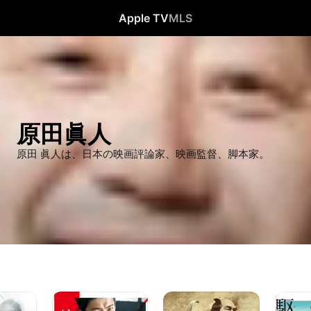
Apple TV
MLS
原田眞人
原田 眞人は、日本の映画評論家、映画監督、脚本家。
検
関
駆
察
ヶ
込