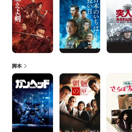
よ
の
せ
剣
い
よ!
ち
あ
ば
さ
ん
ま
長
山
い
荘
日
事
件
脚本
ガ
魍
さ
ン
魎
ら
ヘ
の
ば
ッ
匣
映
ド
画
の
友
よ
イ
ン
デ
ィ