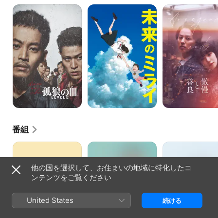
孤
未
傲
狼
来
慢
の
の
と
血
ミ
善
LEVEL2
ラ
良
イ
番組
オ
リ
お
ー!
コ
む
マ
カ
す
他の国を選択して、お住まいの地域に特化したコ
イ･
ツ
び
ンテンツをご覧ください
ボ
ス!
恋
United States
は
続ける
別
冊