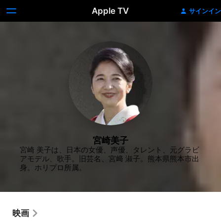
Apple TV
サインイン
宮崎美子
宮崎 美子は、日本の女優、声優、タレント、元グラビ
アモデル、歌手。旧芸名、宮﨑 淑子。熊本県熊本市出
身。ホリプロ所属。
映画