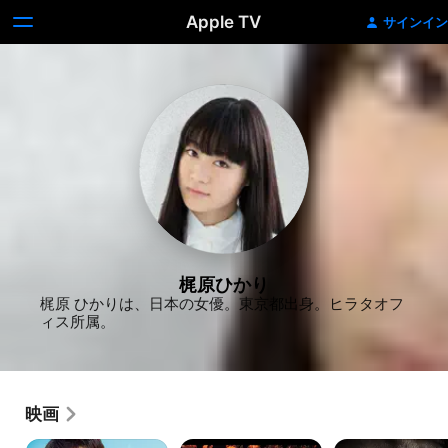
Apple TV
サインイン
梶原ひかり
梶原 ひかりは、日本の女優。東京都出身。ヒラタオフ
ィス所属。
映画
陽
ユ
冷