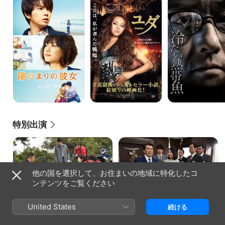
だ
ダ
た
ま
い
り
熱
の
帯
彼
魚
女
特別出演
他の国を選択して、お住まいの地域に特化したコ
ンテンツをご覧ください
科捜研の女 · シーズン16、エピソード13
警視庁捜査一課9係 · シーズン12、エピソ
File.12
ード3
殺人ピアノ曲
京都の花街（かがい）の一角にある
音楽出版社社長・良美(藤真利子)の他
United States
続ける
工事現場で、製薬会社の開発部部
殺体が自宅から発見された。良美は
長・安住一輝（柴田善行）の死体が
目が不自由な女性ピアニスト・響子
発見された。土門刑事（内藤剛志）
(夢咲ねね)とその妹・真子(梶原ひか