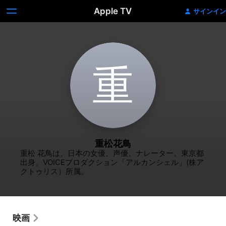
Apple TV
サインイン
重
重松花鳥
重松 花鳥は、日本の女優、声優、ナレーター。東京都
出身。VOICEプロダクション「アルカンシェル」(株ア
クトゥリス）所属。
映画