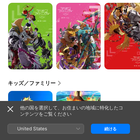
デ
デ
デ
ジ
ジ
ジ
モ
モ
モ
ン
ン
ン
ア
ア
ア
ド
ド
ド
ベ
ベ
ベ
ン
ン
ン
チ
チ
チ
ャ
ャ
ャ
ー
ー
ー
tri.
tri.
tri.
第
第
第
2
5
4
章
章
章
決
共
喪
キッズ／ファミリー
意
生
失
デ
デ
ジ
ジ
タ
モ
他の国を選択して、お住まいの地域に特化したコ
ル
ン
ンテンツをご覧ください
モ
ア
ン
ド
ス
ベ
United States
タ
ン
続ける
ー
チ
ャ