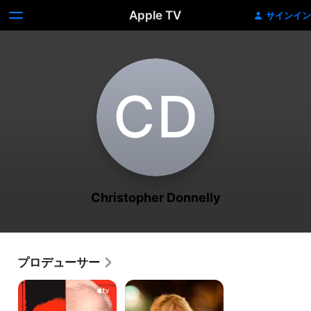
Apple TV
サインイン
C‌D
Christopher Donnelly
プロデューサー
Mr.
ド
ス
ラ
コ
イ