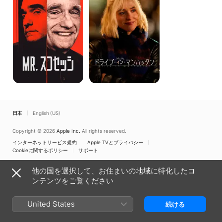
セ
ブ・
ッ
イ
シ
ン・
マ
ン
ハ
ッ
タ
ン
日本
English (US)
Copyright © 2026
Apple Inc.
All rights reserved.
インターネットサービス規約
Apple TVとプライバシー
Cookieに関するポリシー
サポート
他の国を選択して、お住まいの地域に特化したコ
ンテンツをご覧ください
United States
続ける