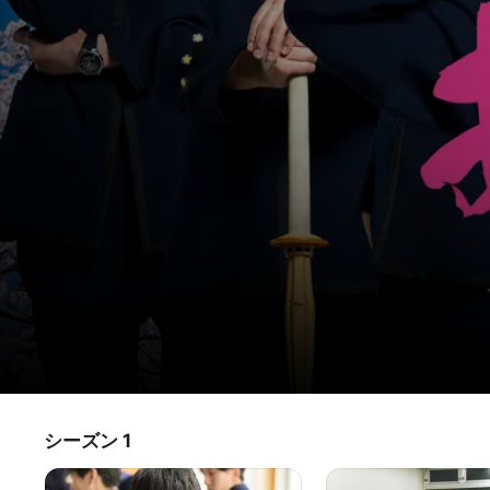
あおざくら 防衛大学校物語
シーズン 1
テレビ番組
·
ドラマ
主人公の近藤勇美は成績優秀だが、実家の経済的事情から進