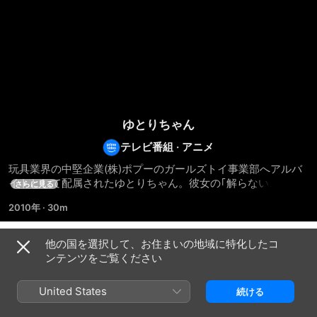
ゆとりちゃん
テレビ番組
·
アニメ
玩具業界の中堅企業(株)ポプーのガールズトイ事業部へアルバ
イトとして配属されたゆとりちゃん。彼女の｢解らないことが
さらに見る
ないよう教えてくれるのが先輩の仕事ですよね｣等のマイペー
2010年
·
30m
スな言動に先輩アルバイトのつめこみちゃんはげんなり。なん
とかゆとりちゃんと仲良くなろうと頑張るつめこみちゃんだ
が、その自分の常識では当てはまらないゆとりちゃんの行動
他の国を選択して、お住まいの地域に特化したコ
シーズン 1
に、正社員のだんかいさんの励ましもむなしく途方に暮れてし
ンテンツをご覧ください
まう。そんなつめこみちゃんの前に突然、笑顔のゆとりちゃん
が現れて・・・。©BIGLOBE ©アクタス
United States
続ける
エピソード1
エピソード2