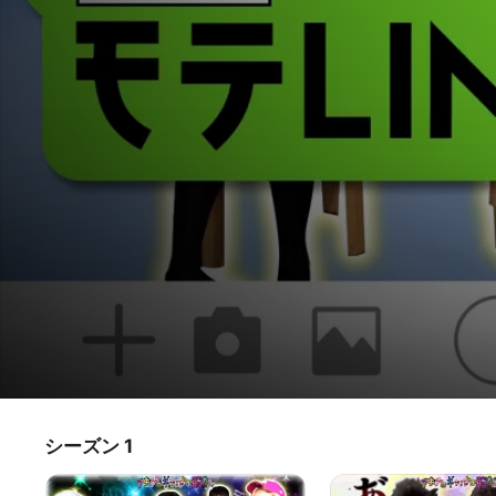
アキナのギャルしか勝たん
シーズン 1
テレビ番組
·
バラエティ
いつも底抜けに明るくオリジナリティ溢れるギャル! この番