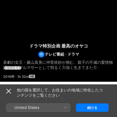
ドラマ特別企画 最高のオヤコ
テレビ番組
·
ドラマ
喜劇の女王・藤山直美に仲里依紗が挑む、親子の不滅の愛情物
語！シングルマザーとして明るく力強く生きてきた母と、自慢
さらに見る
の娘。２人とも勝気でケンカもするが、心は深い愛情で結ばれ
2016年
·
1h 32m
ている。だが、娘が将来を考え始めた今、２人の関係にも変化
が訪れていた。そんな娘が、母への感謝と将来の夢との間に揺
れる姿が見どころ。共演には賀来千香子、榎木孝明、六平直
他の国を選択して、お住まいの地域に特化したコ
シーズン 1
政、小倉久寛と実力派キャストが集結している。（MBS製作） 
ンテンツをご覧ください
【ストーリー】 みどり（藤山直美）は、商店街で居酒屋を営む
底抜けに明るい働き者。大学の建築学科に通う娘・さゆみ（仲
United States
続ける
里依紗）を女手ひとつで育ててきた。だが、卒業後の就職先が
見つからず、さゆみの顔は浮かない。のん気に励ますみどりの
エピソード1