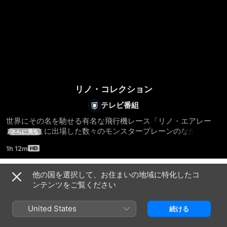
リノ・コレクション
テレビ番組
世界にその名を馳せる有名な飛行機レース「リノ・エアレー
ス」。そこに出場した数々のモンスタープレーンのなかから、
さらに見る
ダゴ・レッド、ブードゥー、プレシャスメタルなど、人気の高
1h 12m
い機体を厳選収録。30機以上もの機体の各性能やエピソードを
徹底紹介する。
他の国を選択して、お住まいの地域に特化したコ
シーズン 1
ンテンツをご覧ください
United States
続ける
エピソード1