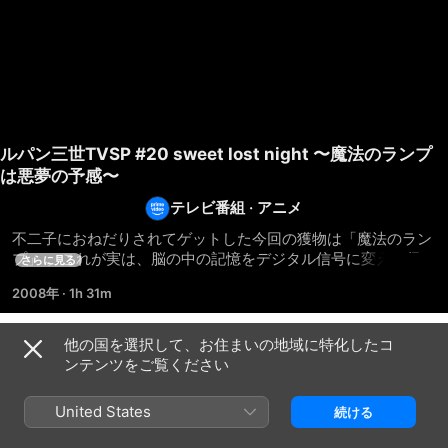
ルパン三世TVSP #20 sweet lost night 〜魔法のランプ
は悪夢の予感〜
テレビ番組
·
アニメ
不二子におねだりされてゲットした今回の獲物は「魔法のラン
プ」 。これが実は、脳の中の記憶をデジタル信号に変えて保存
さらに見る
するハイテク装置だという、不二子も真っ青な代物だった。一
2008年
·
1h 31m
度はルパンが手にしたランプだが、様々な思惑により戦争屋の
ガーリック大佐をはじめ大勢での争奪戦を繰り広げる。銭形が
記憶喪失になり、その上、あの堅物五エ門の「邪念」までなく
他の国を選択して、お住まいの地域に特化したコ
シーズン 1
なってしまい、ルパンはピンチに追いこまれてしまう…。 原
ンテンツをご覧ください
作：モンキー・パンチ ©TMS
United States
続ける
エピソード1