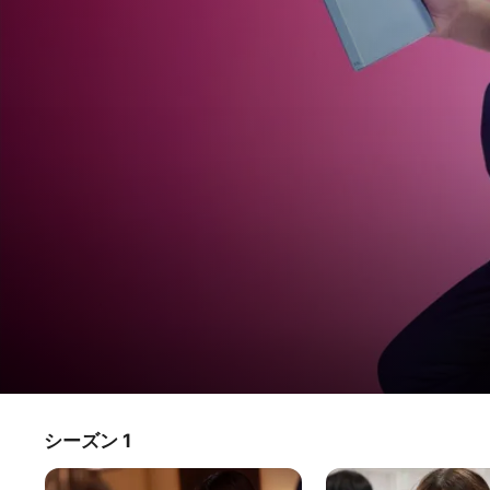
天久鷹央の推理カルテ
シーズン 1
テレビ番組
·
ドラマ
·
ミステリー
橋本環奈がテレビ朝日連続ドラマ初主演！ “医師にして、名