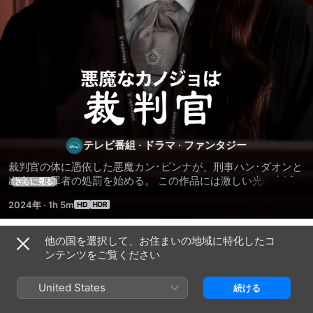
悪
魔
な
テレビ番組
·
ドラマ
·
ファンタジー
裁判官の体に憑依した悪魔カン･ビンナが、刑事ハン･ダオンと
カ
出会い犯罪者の処罰を始める。 この作品には激しい光の点滅を
さらに見る
伴うシーンが含まれています。光に敏感な方はご注意くださ
2024年
·
1h 5m
い。
ノ
他の国を選択して、お住まいの地域に特化したコ
ジ
シーズン 1
ンテンツをご覧ください
ョ
United States
続ける
エピソード1
エピソード2