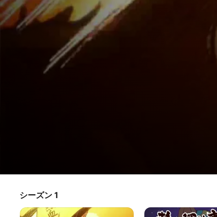
熱血探偵事務所
シーズン 1
テレビ番組
·
アニメ
時は宇宙歴40XX年。宇宙の割と彼方にある人面星で、ニー