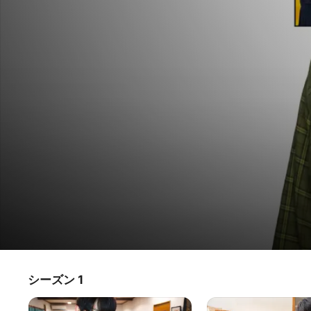
高杉さん家のおべんとう
シーズン 1
テレビ番組
·
ドラマ
独身･彼女なし、地理学研究で生計を立てるため絶賛奮闘中