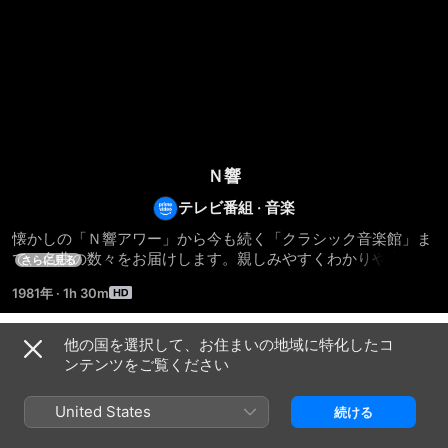
Ｎ響
テレビ番組
·
音楽
懐かしの「Ｎ響アワー」から今も続く「クラシック音楽館」ま
で、名曲の数々をお届けします。親しみやすくわかりやすい解
さらに見る
説とともに世界的マエストロとＮＨＫ交響楽団の熱演をお楽し
1981年
·
1h 30m
みください。(C)NHK
他の国を選択して、お住まいの地域に特化したコ
Episodes
ンテンツをご覧ください
United States
続ける