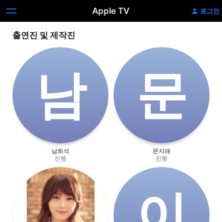
Apple TV
로그인
출연진 및 제작진
남
문
남희석
문지애
진행
진행
이