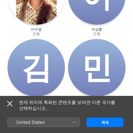
이수영
이상훈
진행
진행
김
민
김나운
민혜연
현재 위치에 특화된 콘텐츠를 보려면 다른 국가를
진행
진행
선택하십시오.
United States
계속